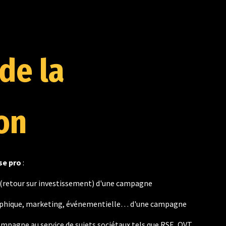
 de la
on
se pro
:
 (retour sur investissement) d'une campagne
graphique, marketing, événementielle… d'une campagne
campagne au service de sujets sociétaux tels que RSE, QVT,