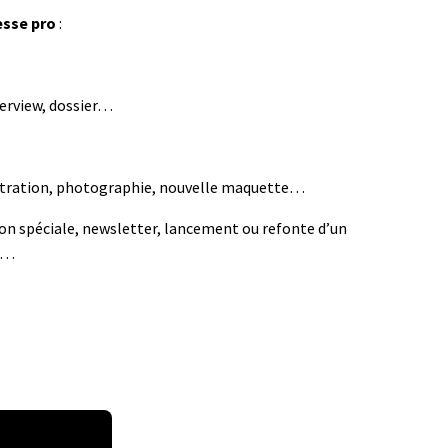
esse pro
:
nterview, dossier…
lustration, photographie, nouvelle maquette…
ion spéciale, newsletter, lancement ou refonte d’un
os…