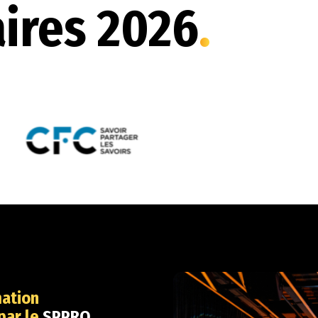
ires 2026
.
mation
par le
SPPRO