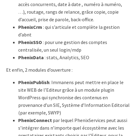
accès concurrents, date à date , numéro à numéro,
…), routage, rangs de relance, grâce copie, copie
d’accueil, prise de parole, back-office.
PhenixCrm
: qui s’articule et complète la gestion
d’abnt
PhenixSSO
: pour une gestion des comptes
centralisée, un seul login/mdp
PhenixData
: stats, Analytics, SEO
Et enfin, 2 modules d’ouverture :
PhenixPublish
: Immanens peut mettre en place le
site WEB de l’Editeur grâce à un module plugin
WordPress qui synchronise des contenus en
provenance d’un SIE, Système d’Information Editorial
(par exemple, SWYP)
PhenixConnect
par lequel PhenixServices peut aussi
s’intégrer dans n’importe quel écosystème avec les
prestataires existants choisis par l’Editeur, pour la