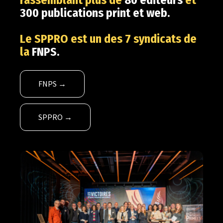
rassemblant plus de
80 éditeurs
et
300 publications print et web.
Le SPPRO est un des 7 syndicats de
la
FNPS.
FNPS →
SPPRO →